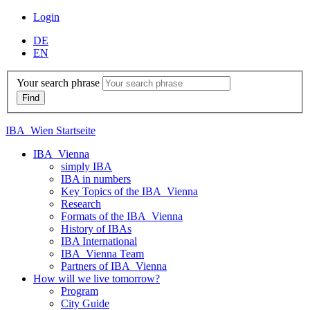
Login
DE
EN
Your search phrase
IBA_Wien Startseite
IBA_Vienna
simply IBA
IBA in numbers
Key Topics of the IBA_Vienna
Research
Formats of the IBA_Vienna
History of IBAs
IBA International
IBA_Vienna Team
Partners of IBA_Vienna
How will we live tomorrow?
Program
City Guide