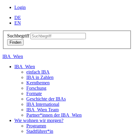
Login
DE
EN
Suchbegriff
IBA_Wien
IBA_Wien
einfach IBA
IBA in Zahlen
Kernthemen
Forschung
Formate
Geschichte der IBAs
IBA International
IBA_Wien Team
Partner*innen der IBA_Wien
Wie wohnen wir morgen?
Programm
Stadtführer*in