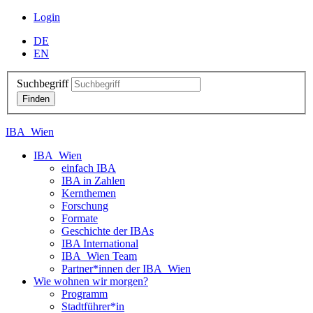
Login
DE
EN
Suchbegriff
IBA_Wien
IBA_Wien
einfach IBA
IBA in Zahlen
Kernthemen
Forschung
Formate
Geschichte der IBAs
IBA International
IBA_Wien Team
Partner*innen der IBA_Wien
Wie wohnen wir morgen?
Programm
Stadtführer*in