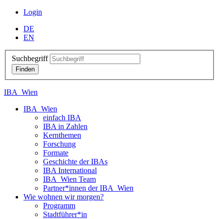
Login
DE
EN
Suchbegriff
IBA_Wien
IBA_Wien
einfach IBA
IBA in Zahlen
Kernthemen
Forschung
Formate
Geschichte der IBAs
IBA International
IBA_Wien Team
Partner*innen der IBA_Wien
Wie wohnen wir morgen?
Programm
Stadtführer*in