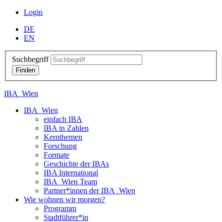
Login
DE
EN
Suchbegriff
IBA_Wien
IBA_Wien
einfach IBA
IBA in Zahlen
Kernthemen
Forschung
Formate
Geschichte der IBAs
IBA International
IBA_Wien Team
Partner*innen der IBA_Wien
Wie wohnen wir morgen?
Programm
Stadtführer*in