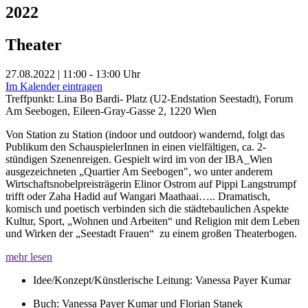
2022
Theater
27.08.2022 | 11:00 - 13:00 Uhr
Im Kalender eintragen
Treffpunkt: Lina Bo Bardi- Platz (U2-Endstation Seestadt), Forum
Am Seebogen, Eileen-Gray-Gasse 2, 1220 Wien
Von Station zu Station (indoor und outdoor) wandernd, folgt das
Publikum den SchauspielerInnen in einen vielfältigen, ca. 2-
stündigen Szenenreigen. Gespielt wird im von der IBA_Wien
ausgezeichneten „Quartier Am Seebogen", wo unter anderem
Wirtschaftsnobelpreisträgerin Elinor Ostrom auf Pippi Langstrumpf
trifft oder Zaha Hadid auf Wangari Maathaai….. Dramatisch,
komisch und poetisch verbinden sich die städtebaulichen Aspekte
Kultur, Sport, „Wohnen und Arbeiten“ und Religion mit dem Leben
und Wirken der „Seestadt Frauen“ zu einem großen Theaterbogen.
mehr lesen
Idee/Konzept/Künstlerische Leitung: Vanessa Payer Kumar
Buch: Vanessa Payer Kumar und Florian Stanek