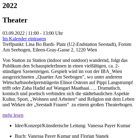
2022
Theater
03.09.2022 | 11:00 - 13:00 Uhr
Im Kalender eintragen
Treffpunkt: Lina Bo Bardi- Platz (U2-Endstation Seestadt), Forum
Am Seebogen, Eileen-Gray-Gasse 2, 1220 Wien
Von Station zu Station (indoor und outdoor) wandernd, folgt das
Publikum den SchauspielerInnen in einen vielfältigen, ca. 2-
stündigen Szenenreigen. Gespielt wird im von der IBA_Wien
ausgezeichneten „Quartier Am Seebogen", wo unter anderem
Wirtschaftsnobelpreisträgerin Elinor Ostrom auf Pippi Langstrumpf
trifft oder Zaha Hadid auf Wangari Maathaai….. Dramatisch,
komisch und poetisch verbinden sich die städtebaulichen Aspekte
Kultur, Sport, „Wohnen und Arbeiten“ und Religion mit dem Leben
und Wirken der „Seestadt Frauen“ zu einem großen Theaterbogen.
mehr lesen
Idee/Konzept/Künstlerische Leitung: Vanessa Payer Kumar
Buch: Vanessa Payer Kumar und Florian Stanek