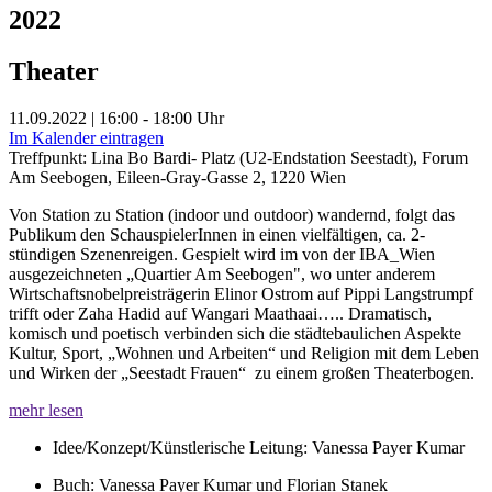
2022
Theater
11.09.2022 | 16:00 - 18:00 Uhr
Im Kalender eintragen
Treffpunkt: Lina Bo Bardi- Platz (U2-Endstation Seestadt), Forum
Am Seebogen, Eileen-Gray-Gasse 2, 1220 Wien
Von Station zu Station (indoor und outdoor) wandernd, folgt das
Publikum den SchauspielerInnen in einen vielfältigen, ca. 2-
stündigen Szenenreigen. Gespielt wird im von der IBA_Wien
ausgezeichneten „Quartier Am Seebogen", wo unter anderem
Wirtschaftsnobelpreisträgerin Elinor Ostrom auf Pippi Langstrumpf
trifft oder Zaha Hadid auf Wangari Maathaai….. Dramatisch,
komisch und poetisch verbinden sich die städtebaulichen Aspekte
Kultur, Sport, „Wohnen und Arbeiten“ und Religion mit dem Leben
und Wirken der „Seestadt Frauen“ zu einem großen Theaterbogen.
mehr lesen
Idee/Konzept/Künstlerische Leitung: Vanessa Payer Kumar
Buch: Vanessa Payer Kumar und Florian Stanek