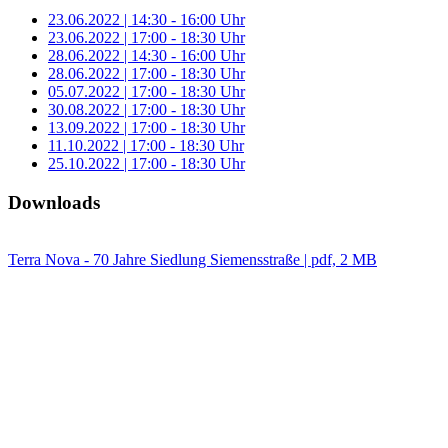
23.06.2022 | 14:30 - 16:00 Uhr
23.06.2022 | 17:00 - 18:30 Uhr
28.06.2022 | 14:30 - 16:00 Uhr
28.06.2022 | 17:00 - 18:30 Uhr
05.07.2022 | 17:00 - 18:30 Uhr
30.08.2022 | 17:00 - 18:30 Uhr
13.09.2022 | 17:00 - 18:30 Uhr
11.10.2022 | 17:00 - 18:30 Uhr
25.10.2022 | 17:00 - 18:30 Uhr
Downloads
Terra Nova - 70 Jahre Siedlung Siemensstraße | pdf, 2 MB