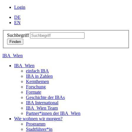
Login
DE
EN
Suchbegriff
IBA_Wien
IBA_Wien
einfach IBA
IBA in Zahlen
Kernthemen
Forschung
Formate
Geschichte der IBAs
IBA International
IBA_Wien Team
Partner*innen der IBA_Wien
Wie wohnen wir morgen?
Programm
Stadtführer*in