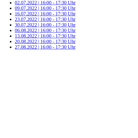
02.07.2022 | 16:00 - 17:30 Uhr
09.07.2022 | 16:00 - 17:30 Uhr
16.07.2022 | 16:00 - 17:30 Uhr
23.07.2022 | 16:00 - 17:30 Uhr
30.07.2022 | 16:00 - 17:30 Uhr
06.08.2022 | 16:00 - 17:30 Uhr
13.08.2022 | 16:00 - 17:30 Uhr
20.08.2022 | 16:00 - 17:30 Uhr
27.08.2022 | 16:00 - 17:30 Uhr