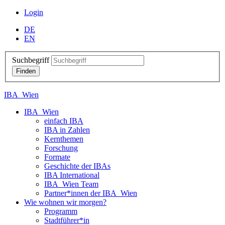
Login
DE
EN
Suchbegriff
IBA_Wien
IBA_Wien
einfach IBA
IBA in Zahlen
Kernthemen
Forschung
Formate
Geschichte der IBAs
IBA International
IBA_Wien Team
Partner*innen der IBA_Wien
Wie wohnen wir morgen?
Programm
Stadtführer*in