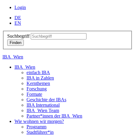
Login
DE
EN
Suchbegriff
IBA_Wien
IBA_Wien
einfach IBA
IBA in Zahlen
Kernthemen
Forschung
Formate
Geschichte der IBAs
IBA International
IBA_Wien Team
Partner*innen der IBA_Wien
Wie wohnen wir morgen?
Programm
Stadtführer*in