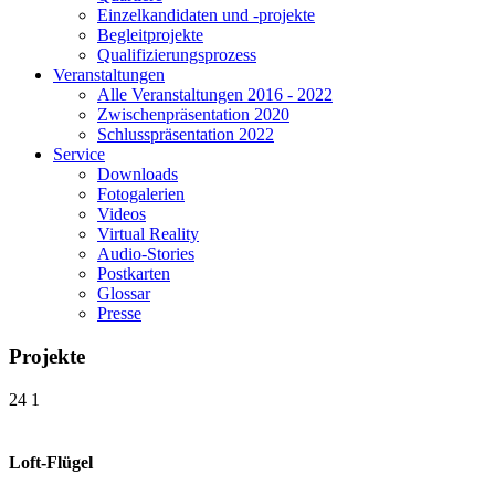
Einzelkandidaten und -projekte
Begleitprojekte
Qualifizierungsprozess
Veranstaltungen
Alle Veranstaltungen 2016 - 2022
Zwischenpräsentation 2020
Schlusspräsentation 2022
Service
Downloads
Fotogalerien
Videos
Virtual Reality
Audio-Stories
Postkarten
Glossar
Presse
Projekte
24
1
Loft-Flügel