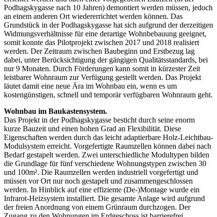
Podhagskygasse nach 10 Jahren) demontiert werden müssen, jedoch
an einem anderen Ort wiedererrichtet werden können. Das
Grundstück in der Podhagskygasse hat sich aufgrund der derzeitigen
Widmungsverhältnisse für eine derartige Wohnbebauung geeignet,
somit konnte das Pilotprojekt zwischen 2017 und 2018 realisiert
werden. Der Zeitraum zwischen Baubeginn und Erstbezug lag
dabei, unter Berücksichtigung der gängigen Qualitätsstandards, bei
nur 9 Monaten. Durch Förderungen kann somit in kürzester Zeit
leistbarer Wohnraum zur Verfügung gestellt werden. Das Projekt
läutet damit eine neue Ära im Wohnbau ein, wenn es um
kostengünstigen, schnell und temporär verfügbaren Wohnraum geht.
Wohnbau im Baukastensystem.
Das Projekt in der Podhagskygasse besticht durch seine enorm
kurze Bauzeit und einen hohen Grad an Flexibilität. Diese
Eigenschaften werden durch das leicht adaptierbare Holz-Leichtbau-
Modulsystem erreicht. Vorgefertigte Raumzellen können dabei nach
Bedarf gestapelt werden. Zwei unterschiedliche Modultypen bilden
die Grundlage für fünf verschiedene Wohnungstypen zwischen 30
und 100m². Die Raumzellen werden industriell vorgefertigt und
müssen vor Ort nur noch gestapelt und zusammengeschlossen
werden. In Hinblick auf eine effiziente (De-)Montage wurde ein
Infrarot-Heizsystem installiert. Die gesamte Anlage wird aufgrund
der freien Anordnung von einem Grünraum durchzogen. Der
Zugang zu den Wohnungen im Erdgeschoss ist barrierefrei.