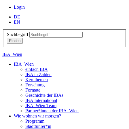
Login
DE
EN
Suchbegriff
IBA_Wien
IBA_Wien
einfach IBA
IBA in Zahlen
Kernthemen
Forschung
Formate
Geschichte der IBAs
IBA International
IBA_Wien Team
Partner*innen der IBA_Wien
Wie wohnen wir morgen?
Programm
Stadtführer*in