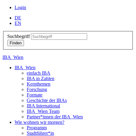
Login
DE
EN
Suchbegriff
IBA_Wien
IBA_Wien
einfach IBA
IBA in Zahlen
Kernthemen
Forschung
Formate
Geschichte der IBAs
IBA International
IBA_Wien Team
Partner*innen der IBA_Wien
Wie wohnen wir morgen?
Programm
Stadtführer*in