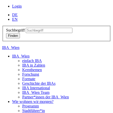
Login
DE
EN
Suchbegriff
IBA_Wien
IBA_Wien
einfach IBA
IBA in Zahlen
Kernthemen
Forschung
Formate
Geschichte der IBAs
IBA International
IBA_Wien Team
Partner*innen der IBA_Wien
Wie wohnen wir morgen?
Programm
Stadtführer*in