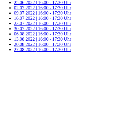
25.06.2022 | 16:00 - 17:30 Uhr
02.07.2022 | 16:00 - 17:30 Uhr
09.07.2022 | 16:00 - 17:30 Uhr
16.07.2022 | 16:00 - 17:30 Uhr
23.07.2022 | 16:00 - 17:30 Uhr
30.07.2022 | 16:00 - 17:30 Uhr
06.08.2022 | 16:00 - 17:30 Uhr
13.08.2022 | 16:00 - 17:30 Uhr
20.08.2022 | 16:00 - 17:30 Uhr
27.08.2022 | 16:00 - 17:30 Uhr