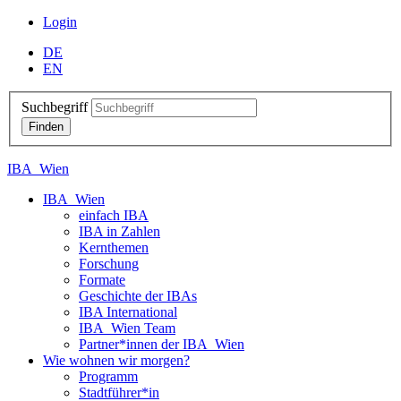
Login
DE
EN
Suchbegriff
IBA_Wien
IBA_Wien
einfach IBA
IBA in Zahlen
Kernthemen
Forschung
Formate
Geschichte der IBAs
IBA International
IBA_Wien Team
Partner*innen der IBA_Wien
Wie wohnen wir morgen?
Programm
Stadtführer*in