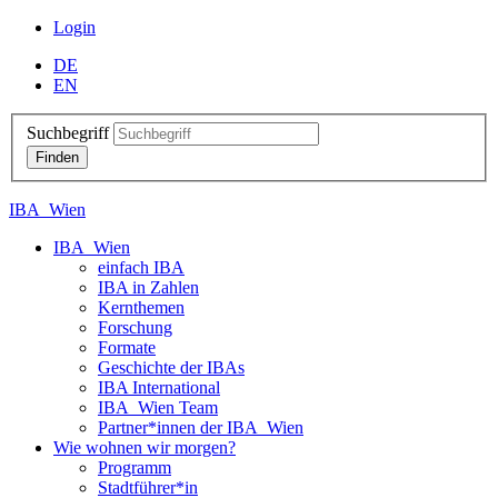
Login
DE
EN
Suchbegriff
IBA_Wien
IBA_Wien
einfach IBA
IBA in Zahlen
Kernthemen
Forschung
Formate
Geschichte der IBAs
IBA International
IBA_Wien Team
Partner*innen der IBA_Wien
Wie wohnen wir morgen?
Programm
Stadtführer*in