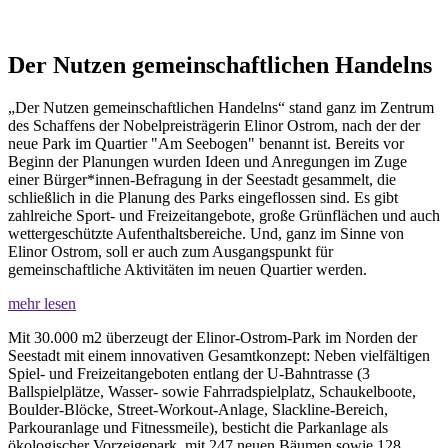
Der Nutzen gemeinschaftlichen Handelns
„Der Nutzen gemeinschaftlichen Handelns“ stand ganz im Zentrum
des Schaffens der Nobelpreisträgerin Elinor Ostrom, nach der der
neue Park im Quartier "Am Seebogen" benannt ist. Bereits vor
Beginn der Planungen wurden Ideen und Anregungen im Zuge
einer Bürger*innen-Befragung in der Seestadt gesammelt, die
schließlich in die Planung des Parks eingeflossen sind. Es gibt
zahlreiche Sport- und Freizeitangebote, große Grünflächen und auch
wettergeschützte Aufenthaltsbereiche. Und, ganz im Sinne von
Elinor Ostrom, soll er auch zum Ausgangspunkt für
gemeinschaftliche Aktivitäten im neuen Quartier werden.
mehr lesen
Mit 30.000 m2 überzeugt der Elinor-Ostrom-Park im Norden der
Seestadt mit einem innovativen Gesamtkonzept: Neben vielfältigen
Spiel- und Freizeitangeboten entlang der U-Bahntrasse (3
Ballspielplätze, Wasser- sowie Fahrradspielplatz, Schaukelboote,
Boulder-Blöcke, Street-Workout-Anlage, Slackline-Bereich,
Parkouranlage und Fitnessmeile), besticht die Parkanlage als
ökologischer Vorzeigepark, mit 247 neuen Bäumen sowie 128