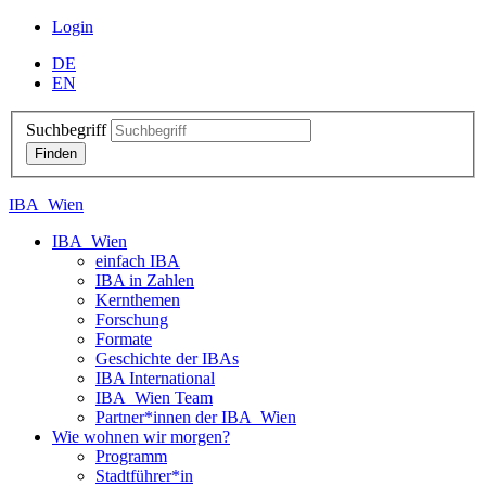
Login
DE
EN
Suchbegriff
IBA_Wien
IBA_Wien
einfach IBA
IBA in Zahlen
Kernthemen
Forschung
Formate
Geschichte der IBAs
IBA International
IBA_Wien Team
Partner*innen der IBA_Wien
Wie wohnen wir morgen?
Programm
Stadtführer*in