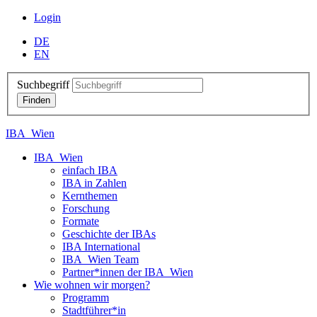
Login
DE
EN
Suchbegriff
IBA_Wien
IBA_Wien
einfach IBA
IBA in Zahlen
Kernthemen
Forschung
Formate
Geschichte der IBAs
IBA International
IBA_Wien Team
Partner*innen der IBA_Wien
Wie wohnen wir morgen?
Programm
Stadtführer*in