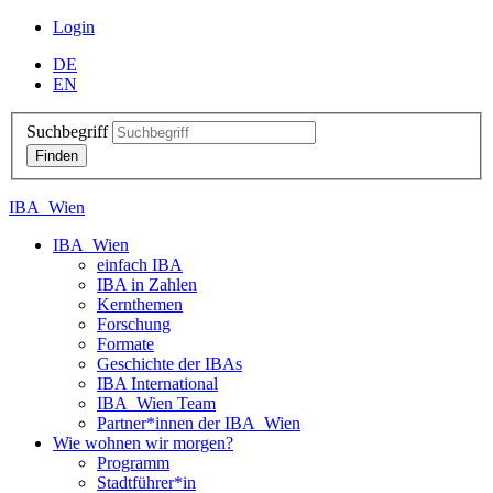
Login
DE
EN
Suchbegriff
IBA_Wien
IBA_Wien
einfach IBA
IBA in Zahlen
Kernthemen
Forschung
Formate
Geschichte der IBAs
IBA International
IBA_Wien Team
Partner*innen der IBA_Wien
Wie wohnen wir morgen?
Programm
Stadtführer*in