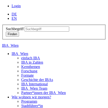
Login
DE
EN
Suchbegriff
IBA_Wien
IBA_Wien
einfach IBA
IBA in Zahlen
Kernthemen
Forschung
Formate
Geschichte der IBAs
IBA International
IBA_Wien Team
Partner*innen der IBA_Wien
Wie wohnen wir morgen?
Programm
Stadtführer*in