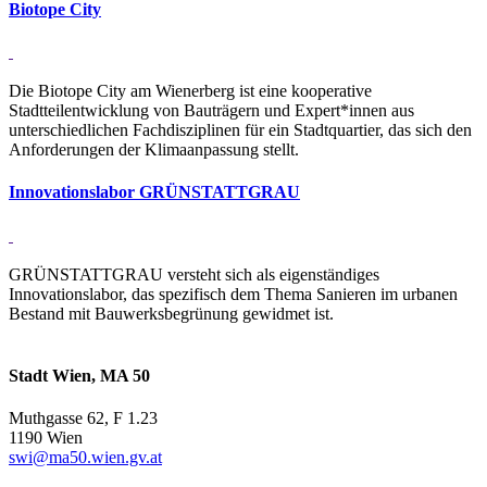
Bi­o­tope City
Die Biotope City am Wienerberg ist eine kooperative
Stadtteilentwicklung von Bauträgern und Expert*innen aus
unterschiedlichen Fachdisziplinen für ein Stadtquartier, das sich den
Anforderungen der Klimaanpassung stellt.
In­no­va­ti­ons­labor GRÜN­STATT­GRAU
GRÜNSTATTGRAU versteht sich als eigenständiges
Innovationslabor, das spezifisch dem Thema Sanieren im urbanen
Bestand mit Bauwerksbegrünung gewidmet ist.
Stadt Wien, MA 50
Muthgasse 62, F 1.23
1190 Wien
swi@ma50.wien.gv.at