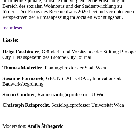
um interdisziplinäre, kritische und vergleichende Forschung im
Bereich des sozialen Wohnbaus und der Stadtentwicklung zu
fördern. Der Fokus des ResearchLabs 2020 liegt auf verschiedenen
Perspektiven der Klimaanpassung im sozialen Wohnungsbau.
mehr lesen
Gäste:
Helga Fassbinder
, Gründerin und Vorsitzende der Stiftung Biotope
City, Herausgeberin des Biotope City Journal
Thomas Madreiter
, Planungdirektor der Stadt Wien
Susanne Formanek
, GRÜNSTATTGRAU, Innovationslab
Bauwerksbegrünung
Simon Güntner
, Raumsoziologieprofessor TU Wien
Christoph Reinprecht
, Soziologieprofessor Universität Wien
Moderation:
Amila
Širbegovic