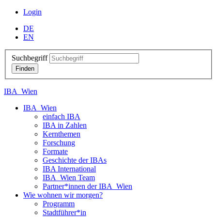
Login
DE
EN
Suchbegriff
IBA_Wien
IBA_Wien
einfach IBA
IBA in Zahlen
Kernthemen
Forschung
Formate
Geschichte der IBAs
IBA International
IBA_Wien Team
Partner*innen der IBA_Wien
Wie wohnen wir morgen?
Programm
Stadtführer*in