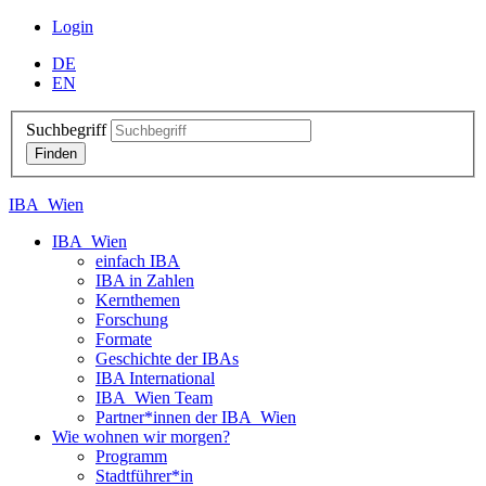
Login
DE
EN
Suchbegriff
IBA_Wien
IBA_Wien
einfach IBA
IBA in Zahlen
Kernthemen
Forschung
Formate
Geschichte der IBAs
IBA International
IBA_Wien Team
Partner*innen der IBA_Wien
Wie wohnen wir morgen?
Programm
Stadtführer*in