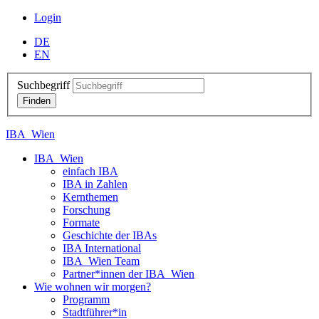
Login
DE
EN
Suchbegriff
IBA_Wien
IBA_Wien
einfach IBA
IBA in Zahlen
Kernthemen
Forschung
Formate
Geschichte der IBAs
IBA International
IBA_Wien Team
Partner*innen der IBA_Wien
Wie wohnen wir morgen?
Programm
Stadtführer*in