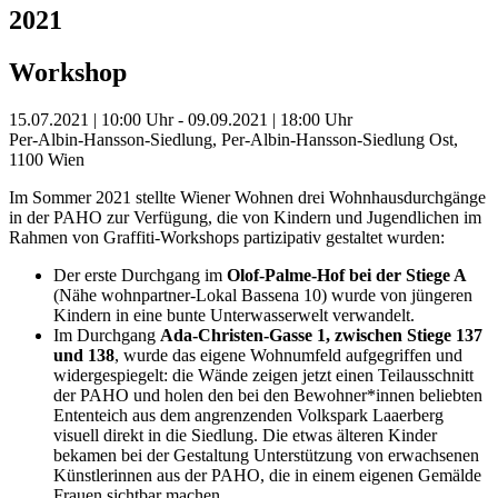
2021
Workshop
15.07.2021 | 10:00 Uhr - 09.09.2021 | 18:00 Uhr
Per-Albin-Hansson-Siedlung, Per-Albin-Hansson-Siedlung Ost,
1100 Wien
Im Sommer 2021 stellte Wiener Wohnen drei Wohnhausdurchgänge
in der PAHO zur Verfügung, die von Kindern und Jugendlichen im
Rahmen von Graffiti-Workshops partizipativ gestaltet wurden:
Der erste Durchgang im
Olof-Palme-Hof bei der Stiege A
(Nähe wohnpartner-Lokal Bassena 10) wurde von jüngeren
Kindern in eine bunte Unterwasserwelt verwandelt.
Im Durchgang
Ada-Christen-Gasse 1, zwischen Stiege 137
und 138
, wurde das eigene Wohnumfeld aufgegriffen und
widergespiegelt: die Wände zeigen jetzt einen Teilausschnitt
der PAHO und holen den bei den Bewohner*innen beliebten
Ententeich aus dem angrenzenden Volkspark Laaerberg
visuell direkt in die Siedlung. Die etwas älteren Kinder
bekamen bei der Gestaltung Unterstützung von erwachsenen
Künstlerinnen aus der PAHO, die in einem eigenen Gemälde
Frauen sichtbar machen.