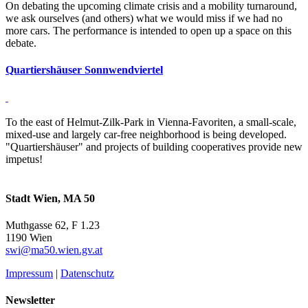
On debating the upcoming climate crisis and a mobility turnaround,
we ask ourselves (and others) what we would miss if we had no
more cars. The performance is intended to open up a space on this
debate.
Quar­tiers­häuser Sonn­wend­viertel
To the east of Helmut-Zilk-Park in Vienna-Favoriten, a small-scale,
mixed-use and largely car-free neighborhood is being developed.
"Quartiershäuser" and projects of building cooperatives provide new
impetus!
Stadt Wien, MA 50
Muthgasse 62, F 1.23
1190 Wien
swi@ma50.wien.gv.at
Impressum
|
Datenschutz
Newsletter