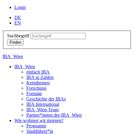
Login
DE
EN
Suchbegriff
IBA_Wien
IBA_Wien
einfach IBA
IBA in Zahlen
Kernthemen
Forschung
Formate
Geschichte der IBAs
IBA International
IBA_Wien Team
Partner*innen der IBA_Wien
Wie wohnen wir morgen?
Programm
Stadtführer*in