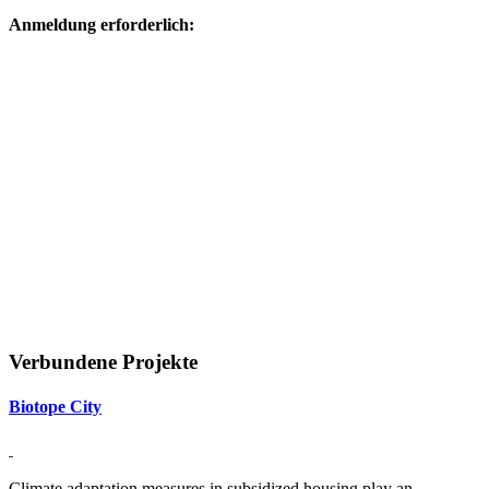
Anmeldung erforderlich:
Verbundene Projekte
Bi­o­tope City
Climate adaptation measures in subsidized housing play an