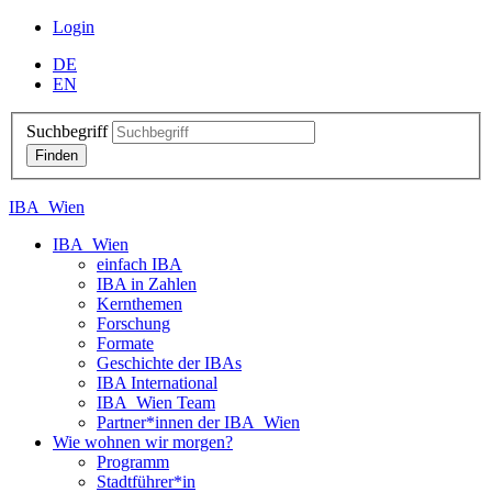
Login
DE
EN
Suchbegriff
IBA_Wien
IBA_Wien
einfach IBA
IBA in Zahlen
Kernthemen
Forschung
Formate
Geschichte der IBAs
IBA International
IBA_Wien Team
Partner*innen der IBA_Wien
Wie wohnen wir morgen?
Programm
Stadtführer*in