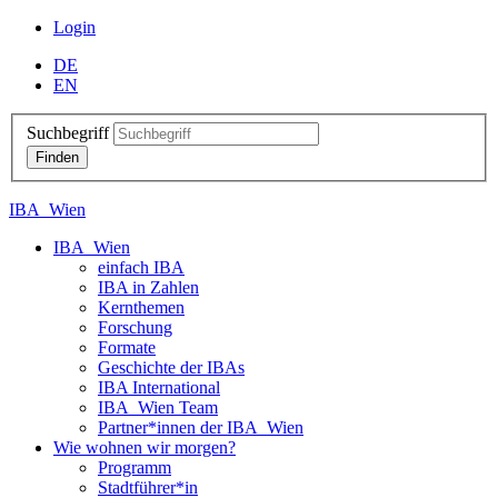
Login
DE
EN
Suchbegriff
IBA_Wien
IBA_Wien
einfach IBA
IBA in Zahlen
Kernthemen
Forschung
Formate
Geschichte der IBAs
IBA International
IBA_Wien Team
Partner*innen der IBA_Wien
Wie wohnen wir morgen?
Programm
Stadtführer*in