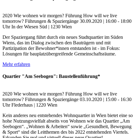
2020
Wie wohnen wir morgen?
Führung
How will we live
tomorrow?
Führungen & Spaziergänge
30.09.2020 | 16:00 - 18:00
Uhr
In der Wiesen Süd | 1230 Wien
Der Spaziergang führt durch ein neues Stadtquartier im Süden
Wiens, das im Dialog zwischen den Bauträgern und mit
Partizipation der Bewohner*innen entstanden ist - im Fokus:
Lösungen für bauplatzübergreifende Gemeinschaftsräume.
Mehr erfahren
Quartier "Am Seebogen": Baustellenführung*
2020
Wie wohnen wir morgen?
Führung
How will we live
tomorrow?
Führungen & Spaziergänge
03.10.2020 | 15:00 - 16:30
Uhr
Flederhaus | 1220 Wien
Kein anderes neu entstehendes Wohnquartier in Wien bietet eine so
hohe Nutzungsvielfalt abseits von Wohnen wie das Quartier „Am
Seebogen“. „Wohnen & Arbeiten“ sowie „Gesundheit, Bewegung
& Sport“ sind die Leitthemen des bis 2022 entstehenden Viertels.
Erkunden Sie real und virtuell dieses neue Quartier!