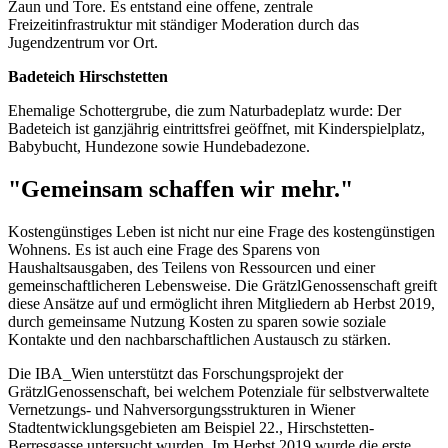
Zaun und Tore. Es entstand eine offene, zentrale
Freizeitinfrastruktur mit ständiger Moderation durch das
Jugendzentrum vor Ort.
Badeteich Hirschstetten
Ehemalige Schottergrube, die zum Naturbadeplatz wurde: Der
Badeteich ist ganzjährig eintrittsfrei geöffnet, mit Kinderspielplatz,
Babybucht, Hundezone sowie Hundebadezone.
"Gemeinsam schaffen wir mehr."
Kostengünstiges Leben ist nicht nur eine Frage des kostengünstigen
Wohnens. Es ist auch eine Frage des Sparens von
Haushaltsausgaben, des Teilens von Ressourcen und einer
gemeinschaftlicheren Lebensweise. Die GrätzlGenossenschaft greift
diese Ansätze auf und ermöglicht ihren Mitgliedern ab Herbst 2019,
durch gemeinsame Nutzung Kosten zu sparen sowie soziale
Kontakte und den nachbarschaftlichen Austausch zu stärken.
Die IBA_Wien unterstützt das Forschungsprojekt der
GrätzlGenossenschaft, bei welchem Potenziale für selbstverwaltete
Vernetzungs- und Nahversorgungsstrukturen in Wiener
Stadtentwicklungsgebieten am Beispiel 22., Hirschstetten-
Berresgasse untersucht wurden. Im Herbst 2019 wurde die erste