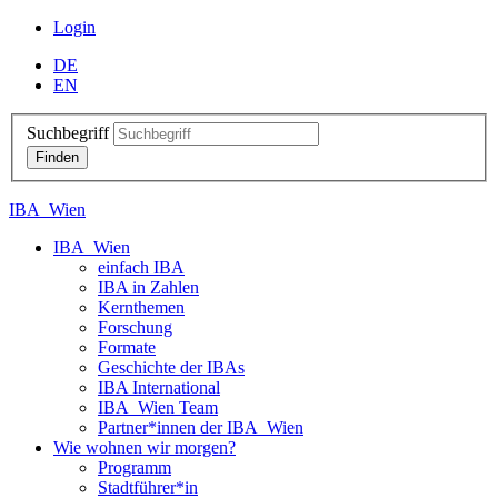
Login
DE
EN
Suchbegriff
IBA_Wien
IBA_Wien
einfach IBA
IBA in Zahlen
Kernthemen
Forschung
Formate
Geschichte der IBAs
IBA International
IBA_Wien Team
Partner*innen der IBA_Wien
Wie wohnen wir morgen?
Programm
Stadtführer*in