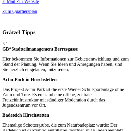
E-Mail
Zur Website
Zum Quartiersplan
Grätzel-Tipps
3
1
GB*Stadtteilmanagement Berresgasse
Hier bekommen Sie Informationen zur Gebietsentwicklung und zum
Stand der Planung. Wenn Sie Ideen und Anregungen haben, sind
Sie herzlich eingeladen, mitzureden.
Actin-Park in Hirschstetten
Das Projekt Actin-Park ist die erste Wiener Schulsportanlage ohne
Zaun und Tore. Es entstand eine offene, zentrale
Freizeitinfrastruktur mit ständiger Moderation durch das
Jugendzentrum vor Ort.
Badeteich Hirschstetten
Ehemalige Schottergrube, die zum Naturbadeplatz wurde: Der
Badeteich ist ganzjährig eintrittsfrei geöffnet, mit Kinderspielplatz,