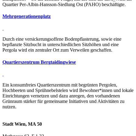
Quartier Per-Albin-Hansson-Siedlung Ost (PAHO) beschäftigte.
Mehr­ge­ne­ra­ti­o­nen­platz
Durch eine versickerungsoffene Bodenpflasterung, sowie eine
bepflanzte Sitzbucht in unterschiedlichen Sitzhöhen und eine
Pergola wird ein zentraler Ort zum Verweilen geschaffen.
Quar­tiers­zen­trum Berg­tai­ding­wiese
Ein konsumfreies Quartierszentrum mit begrünten Pergolen,
Hochbeeten und Sprühnebelstelen wird Bewohner*innen und lokale
Einrichtungen vernetzen und dazu anregen, den vorhandenen
Grünraum stärker für gemeinsame Initiativen und Aktivitäten zu
nutzen.
Stadt Wien, MA 50