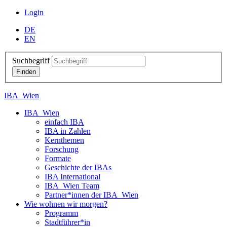
Login
DE
EN
Suchbegriff
IBA_Wien
IBA_Wien
einfach IBA
IBA in Zahlen
Kernthemen
Forschung
Formate
Geschichte der IBAs
IBA International
IBA_Wien Team
Partner*innen der IBA_Wien
Wie wohnen wir morgen?
Programm
Stadtführer*in