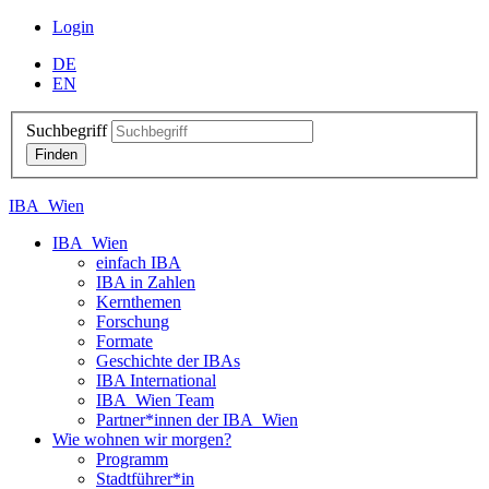
Login
DE
EN
Suchbegriff
IBA_Wien
IBA_Wien
einfach IBA
IBA in Zahlen
Kernthemen
Forschung
Formate
Geschichte der IBAs
IBA International
IBA_Wien Team
Partner*innen der IBA_Wien
Wie wohnen wir morgen?
Programm
Stadtführer*in