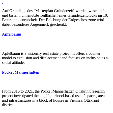
Auf Grundlage des "Masterplan Gründerzeit" werden wesentliche
und bislang ungenutzte Teilflächen eines Gründerzeitblocks im 10.
Bezirk neu entwickelt. Der Belebung der Erdgeschosszone wird
dabei besonderes Augenmerk geschenkt.
Ap­fel­baum
Apfelbaum is a visionary real estate project. It offers a counter-
model to exclusion and displacement and focuses on inclusion as a
social attitude.
Po­cket Man­ner­hatten
From 2016 to 2021, the Pocket Mannerhatten Ottakring research
project investigated the neighbourhood-based use of spaces, areas
and infrastructures in a block of houses in Vienna's Ottakring
district.