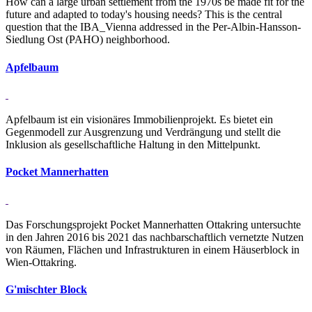
How can a large urban settlement from the 1970s be made fit for the
future and adapted to today's housing needs? This is the central
question that the IBA_Vienna addressed in the Per-Albin-Hansson-
Siedlung Ost (PAHO) neighborhood.
Ap­fel­baum
Apfelbaum ist ein visionäres Immobilienprojekt. Es bietet ein
Gegenmodell zur Ausgrenzung und Verdrängung und stellt die
Inklusion als gesellschaftliche Haltung in den Mittelpunkt.
Po­cket Man­ner­hatten
Das Forschungsprojekt Pocket Mannerhatten Ottakring untersuchte
in den Jahren 2016 bis 2021 das nachbarschaftlich vernetzte Nutzen
von Räumen, Flächen und Infrastrukturen in einem Häuserblock in
Wien-Ottakring.
G'mischter Block