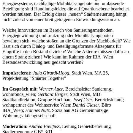
Energiesysteme, nachhaltige Mobilitätsangebote und umfassende
Beteiligung sind Handlungsfelder, die auf Quartiersebene bearbeitet
werden müssen. Der Erfolg dieser „neuen“ Stadterneuerung hängt
nicht zuletzt von einer breit getragenen Entwicklungsvision ab.
Welche Innovationen im Bereich von Sanierungsmethoden,
Energiegewinnung und -nutzung oder Mobilitätsangeboten
bewähren sich, welche stoßen an die Grenzen der Machbarkeit? Wie
lässt sich durch Dialog- und Beteiligungsformate Akzeptanz für
Eingriffe in den Bestand erzielen? Welche Akteure müssen dafür an
einem Strang ziehen? Wie kann im Rahmen der IBA_Wien
Bestandsentwicklung neu gedacht werden?
Impulsreferat:
Julia Girardi-Hoog
, Stadt Wien, MA 25,
Projektleitung "Smarter Together"
Im Gespräch mit:
Werner Auer
, Bereichsleiter Sanierung,
wohnfonds_wien;
Gerhard Berger
, Stadt Wien, MD-
Stadtbaudirektion, Gruppe Hochbau;
Josef Cser
, Bereichsleitung
wohnpartner des Wohnservice Wien;
Daniel Glaser
, Büro
IBA_Wien;
Hannes Nutz
, Sozialbau AG Gemeinnützige
Wohnungsaktiengesellschaft
Moderation:
Andrea Breitfuss
, Leitung Gebietsbetreuung
Stadterneuerung GB* 3/11