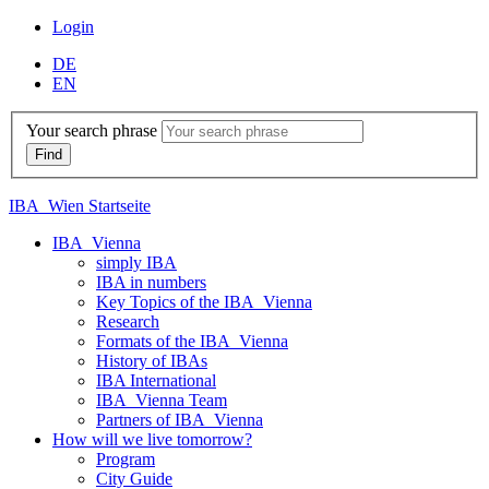
Login
DE
EN
Your search phrase
IBA_Wien Startseite
IBA_Vienna
simply IBA
IBA in numbers
Key Topics of the IBA_Vienna
Research
Formats of the IBA_Vienna
History of IBAs
IBA International
IBA_Vienna Team
Partners of IBA_Vienna
How will we live tomorrow?
Program
City Guide