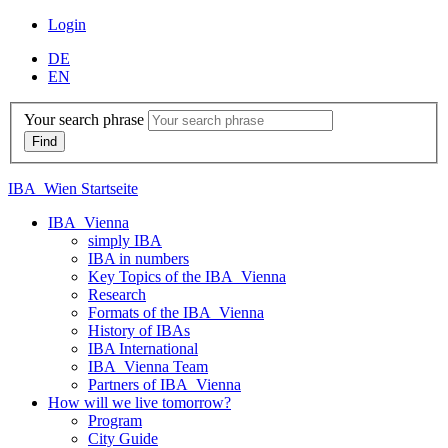
Login
DE
EN
Your search phrase
IBA_Wien Startseite
IBA_Vienna
simply IBA
IBA in numbers
Key Topics of the IBA_Vienna
Research
Formats of the IBA_Vienna
History of IBAs
IBA International
IBA_Vienna Team
Partners of IBA_Vienna
How will we live tomorrow?
Program
City Guide