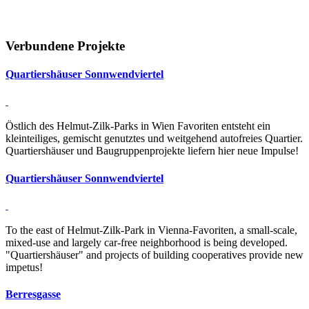
Verbundene Projekte
Quar­tiers­häuser Sonn­wend­viertel
Östlich des Helmut-Zilk-Parks in Wien Favoriten entsteht ein
kleinteiliges, gemischt genutztes und weitgehend autofreies Quartier.
Quartiershäuser und Baugruppenprojekte liefern hier neue Impulse!
Quar­tiers­häuser Sonn­wend­viertel
To the east of Helmut-Zilk-Park in Vienna-Favoriten, a small-scale,
mixed-use and largely car-free neighborhood is being developed.
"Quartiershäuser" and projects of building cooperatives provide new
impetus!
Ber­res­gasse